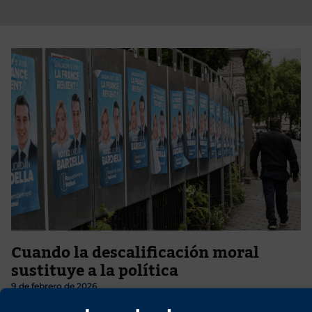
Cuando la descalificación moral
sustituye a la política
9 de febrero de 2026
Ante las próximas elecciones municipales en Francia, la izquierda,