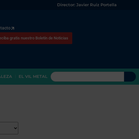
Director: Javier Ruiz Portella
tacto
eciba gratis nuestro Boletín de Noticias
ALEZA
EL VIL METAL