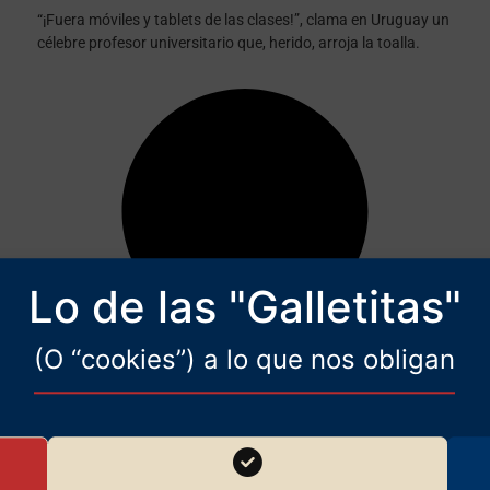
“¡Fuera móviles y tablets de las clases!”, clama en Uruguay un
célebre profesor universitario que, herido, arroja la toalla.
Lo de las "Galletitas"
(O “cookies”) a lo que nos obligan