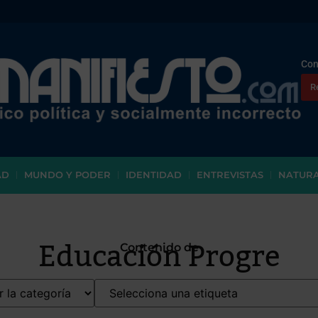
Con
R
AD
MUNDO Y PODER
IDENTIDAD
ENTREVISTAS
NATUR
Educación Progre
Contenido de