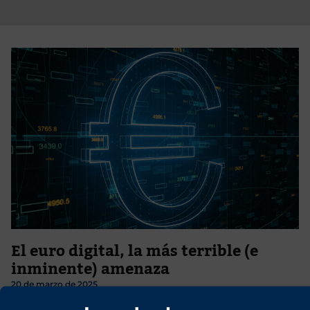
El euro digital, la más terrible (e
inminente) amenaza
20 de marzo de 2025
Por un lado, las intenciones de nuestra plutocracia globalista; por