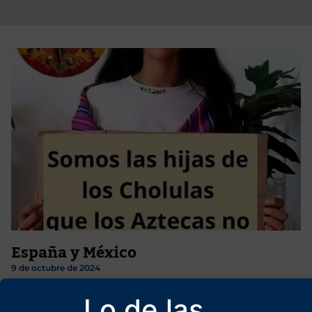
España y México
9 de octubre de 2024
La crítica a la Conquista se apoya en una doble distorsión: la
Lo de las
minimización del papel civilizador de España con falsas