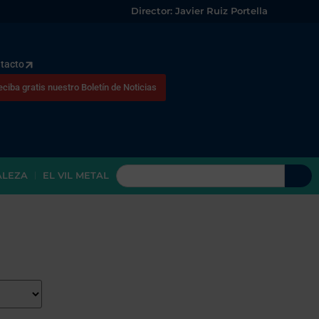
Director: Javier Ruiz Portella
tacto
eciba gratis nuestro Boletín de Noticias
ALEZA
EL VIL METAL