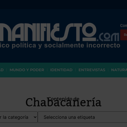
Con
R
AD
MUNDO Y PODER
IDENTIDAD
ENTREVISTAS
NATUR
Chabacanería
Contenido de