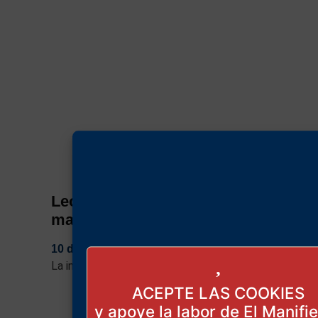
León XIV: ¿un mal menor…­ o
mayor?
10 de mayo de 2025
La intriga con las que se evitó (parece) lo peor.
ACEPTE LAS COOKIES