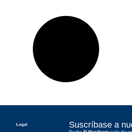
Suscríbase a nue
Legal
Reciba
El Manifiesto
cada día en