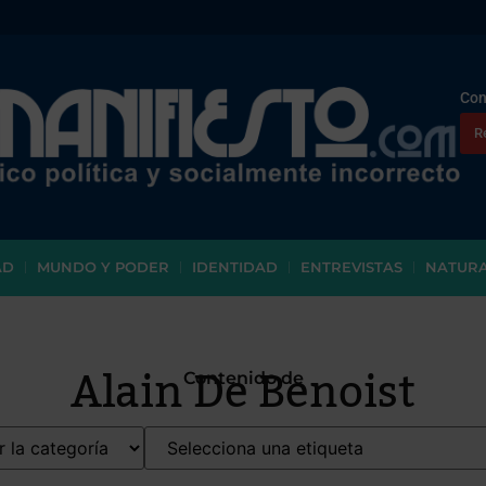
Con
R
AD
MUNDO Y PODER
IDENTIDAD
ENTREVISTAS
NATUR
Alain De Benoist
Contenido de