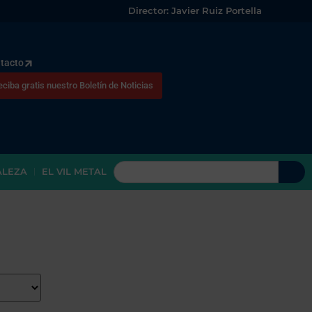
Director: Javier Ruiz Portella
tacto
eciba gratis nuestro Boletín de Noticias
ALEZA
EL VIL METAL