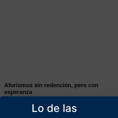
Aforismos sin redención, pero con
esperanza
13 de junio de 2025
Lo de las
Los aforismos de César Molinero e se caracterizan por la
brevedad fulgurante, su aliento poético y cierta dosis de
pensamiento crítico.