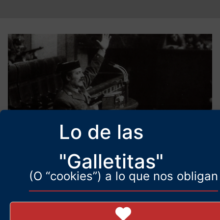
Lo de las
"Galletitas"
El real engaño del 23-F
(O “cookies”) a lo que nos obligan
23 de febrero de 2026
Desvelando la verdad del 23-F