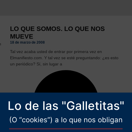
LO QUE SOMOS. LO QUE NOS
MUEVE
18 de marzo de 2008
n
Tal vez acaba usted de entrar por primera vez en
Elmanifiesto.com. Y tal vez se esté preguntando: ¿es esto
un periódico? Sí, sin lugar a
Lo de las "Galletitas"
(O “cookies”) a lo que nos obligan