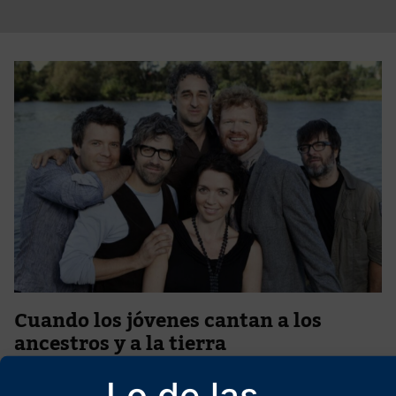
Cuando los jóvenes cantan a los
ancestros y a la tierra
14 de junio de 2026
Lo de las
Cuando los jóvenes cantan, entusiasmados, todo aquello que les