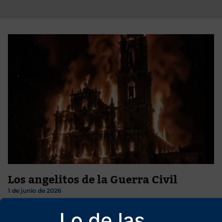
Los angelitos de la Guerra Civil
1 de junio de 2026
Desmontando con un video excepcional la versión oficial del
Lo de las
Régimen del 78 sobre la Guerra Civil. Y reconociéndole toda su