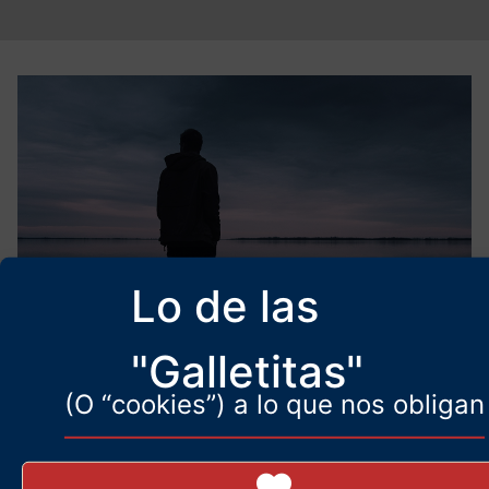
Lo de las
"Galletitas"
El hombre solo
(O “cookies”) a lo que nos obligan
31 de diciembre de 2025
Qué dura, pero que dura que es la soledad.