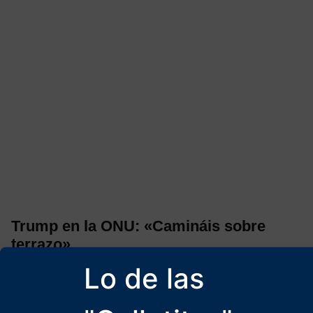
Trump en la ONU: «Camináis sobre
terrazo»
25 de septiembre de 2025
Lo de las
Trump dio un discurso memorable en la Asamblea General de las
Naciones Unidas. Probablemente histórico.