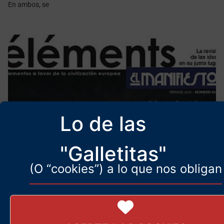
En ambos, se
Lo de las
"Galletitas"
(O “cookies”) a lo que nos obligan
Abrimos las páginas de nuestra
revista
11 de septiembre de 2025
Éstos son artículos, rebeldes e iconoclastas, del n.º 3 de Éléments-