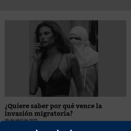
¿Quiere saber por qué vence la
invasión migratoria?
26 de abril de 2025
Y por eso —si no reaccionamos— tienen ellos todas las de ganar.