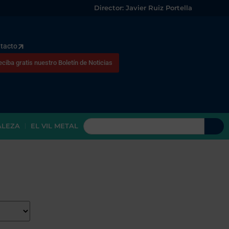
Director: Javier Ruiz Portella
tacto
eciba gratis nuestro Boletín de Noticias
ALEZA
EL VIL METAL