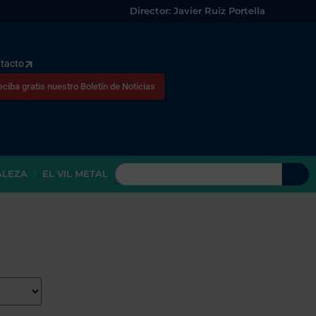
Director: Javier Ruiz Portella
tacto
eciba gratis nuestro Boletín de Noticias
ALEZA
EL VIL METAL