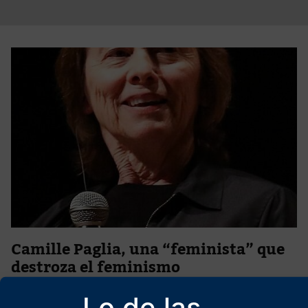
Camille Paglia, una “feminista” que
destroza el feminismo
4 de julio de 2024
Lo de las
“Si la civilización hubiera quedado en manos de las mujeres