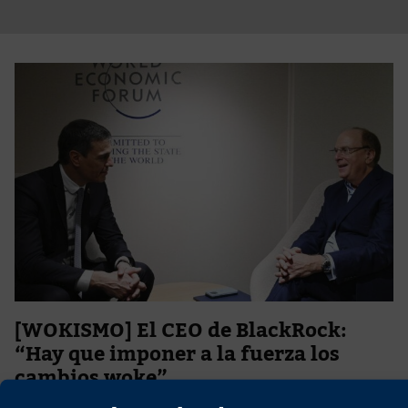
[WOKISMO] El CEO de BlackRock:
“Hay que imponer a la fuerza los
cambios woke”
26 de abril de 2024