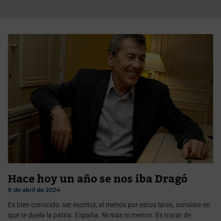
Hace hoy un año se nos iba Dragó
9 de abril de 2024
Es bien conocido: ser escritor, al menos por estos lares, consiste en
que te duela la patria. España. Ni más ni menos. Es tratar de