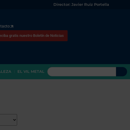
Director: Javier Ruiz Portella
tacto
eciba gratis nuestro Boletín de Noticias
ALEZA
EL VIL METAL