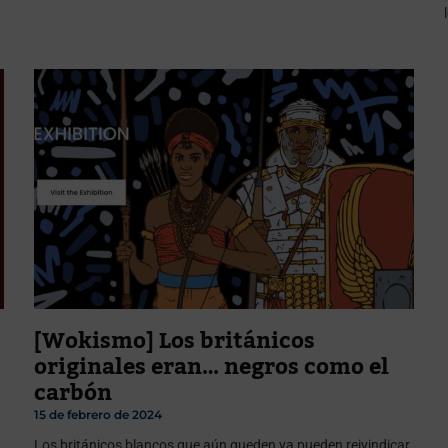
[Wokismo] Los británicos
originales eran… negros como el
carbón
15 de febrero de 2024
Los británicos blancos que aún queden ya pueden reivindicar