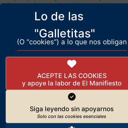
informaciones sobre la guerra de Ucrania. Pero hoy, por fin, no les
queda
Lo de las
"Galletitas"
(O “cookies”) a lo que nos obligan
ACEPTE LAS COOKIES
La inminente victoria de Rusia en la
Siga leyendo sin apoyarnos
guerra de Ucrania
22 de enero de 2024