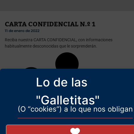
CARTA CONFIDENCIAL N.º 1
11 de enero de 2022
Reciba nuestra CARTA CONFIDENCIAL, con informaciones
habitualmente desconocidas que le sorprenderán.
Lo de las
"Galletitas"
(O “cookies”) a lo que nos obligan